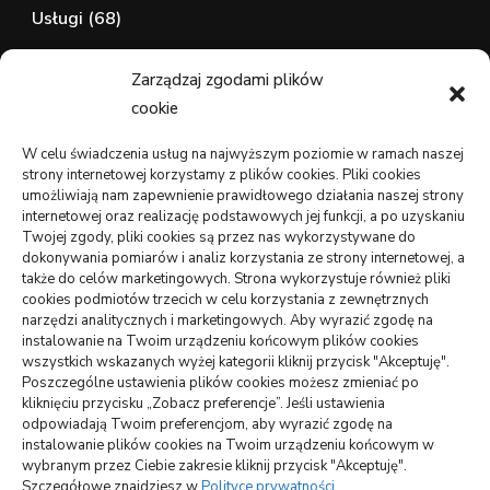
Usługi
(68)
Zdrowie, Medycyna
(107)
Zarządzaj zgodami plików
cookie
wizytówki nap
W celu świadczenia usług na najwyższym poziomie w ramach naszej
strony internetowej korzystamy z plików cookies. Pliki cookies
umożliwiają nam zapewnienie prawidłowego działania naszej strony
internetowej oraz realizację podstawowych jej funkcji, a po uzyskaniu
WARTE PRZECZYTANIA
Twojej zgody, pliki cookies są przez nas wykorzystywane do
dokonywania pomiarów i analiz korzystania ze strony internetowej, a
także do celów marketingowych. Strona wykorzystuje również pliki
DOM, OGRÓD
cookies podmiotów trzecich w celu korzystania z zewnętrznych
Jak podłączyć zbiornik na deszczówkę do rynny –
narzędzi analitycznych i marketingowych. Aby wyrazić zgodę na
oszczędność i skuteczność
instalowanie na Twoim urządzeniu końcowym plików cookies
wszystkich wskazanych wyżej kategorii kliknij przycisk "Akceptuję".
Poszczególne ustawienia plików cookies możesz zmieniać po
ARTYKUŁ SPONSOROWANY
INNE
kliknięciu przycisku „Zobacz preferencje”. Jeśli ustawienia
Jakie atrakcje można zobaczyć na Mazurach
odpowiadają Twoim preferencjom, aby wyrazić zgodę na
instalowanie plików cookies na Twoim urządzeniu końcowym w
BUDOWNICTWO, PRZEMYSŁ
wybranym przez Ciebie zakresie kliknij przycisk "Akceptuję".
Szczegółowe znajdziesz w
Polityce prywatności
.