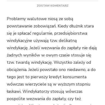
DO
ZOSTAW KOMENTARZ
W
JAKI
Problemy walutowe niosą ze sobą
SPOSÓB
powstawanie zobowiązań. Kiedy dłużnik stara
PORADZIĆ
SOBIE
się je spłacać regularnie, przedsiębiorstwa
Z
windykacyjne używają tzw. delikatną
DŁUŻNIKIEM
I
windykację. Jeżeli wezwania do zapłaty nie dają
CZY
żadnych wyników w owym czasie stosuje się
NALEŻAŁOBY
WYBRAĆ
tzw. twardą windykację. Wszystko zależy od
FIRMY
obciążenia. Jeżeli powstało ono niedawno, a do
FAKTORINGOWE?
tego jest to pierwszy kredyt konsumenta
wówczas wierzyciele są w wyższym stopniu
łaskawi. Windykatorzy stosują wówczas
pospolite wezwania do zapłaty, czy też