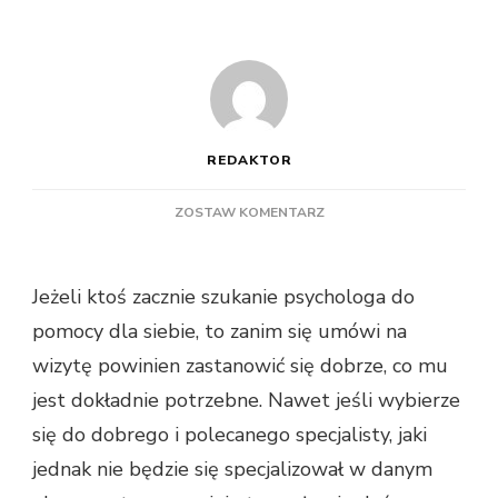
REDAKTOR
DO
ZOSTAW KOMENTARZ
NA
JAKIE
RZECZY
Jeżeli ktoś zacznie szukanie psychologa do
ZWRÓCIĆ
pomocy dla siebie, to zanim się umówi na
SWOJĄ
UWAGĘ
wizytę powinien zastanowić się dobrze, co mu
PODCZAS
jest dokładnie potrzebne. Nawet jeśli wybierze
WYBORU
PSYCHOTERAPEUTY
się do dobrego i polecanego specjalisty, jaki
jednak nie będzie się specjalizował w danym