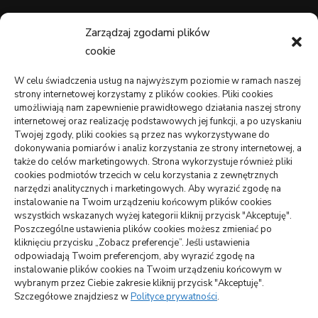
Zdrowie, Medycyna
(107)
Zarządzaj zgodami plików
cookie
wizytówki nap
W celu świadczenia usług na najwyższym poziomie w ramach naszej
strony internetowej korzystamy z plików cookies. Pliki cookies
umożliwiają nam zapewnienie prawidłowego działania naszej strony
internetowej oraz realizację podstawowych jej funkcji, a po uzyskaniu
WARTE PRZECZYTANIA
Twojej zgody, pliki cookies są przez nas wykorzystywane do
dokonywania pomiarów i analiz korzystania ze strony internetowej, a
także do celów marketingowych. Strona wykorzystuje również pliki
DOM, OGRÓD
cookies podmiotów trzecich w celu korzystania z zewnętrznych
Jak podłączyć zbiornik na deszczówkę do rynny –
narzędzi analitycznych i marketingowych. Aby wyrazić zgodę na
oszczędność i skuteczność
instalowanie na Twoim urządzeniu końcowym plików cookies
wszystkich wskazanych wyżej kategorii kliknij przycisk "Akceptuję".
Poszczególne ustawienia plików cookies możesz zmieniać po
ARTYKUŁ SPONSOROWANY
INNE
kliknięciu przycisku „Zobacz preferencje”. Jeśli ustawienia
Jakie atrakcje można zobaczyć na Mazurach
odpowiadają Twoim preferencjom, aby wyrazić zgodę na
instalowanie plików cookies na Twoim urządzeniu końcowym w
wybranym przez Ciebie zakresie kliknij przycisk "Akceptuję".
BUDOWNICTWO, PRZEMYSŁ
Szczegółowe znajdziesz w
Polityce prywatności
.
Czemu lokata w panele solarne się opłaca?