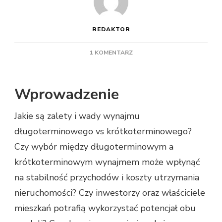
REDAKTOR
DO
1 KOMENTARZ
JAKIE
SĄ
ZALETY
Wprowadzenie
I
WADY
Jakie są zalety i wady wynajmu
WYNAJMU
DŁUGOTERMINOWEGO
długoterminowego vs krótkoterminowego?
VS
Czy wybór między długoterminowym a
KRÓTKOTERMINOWEGO
krótkoterminowym wynajmem może wpłynąć
na stabilność przychodów i koszty utrzymania
nieruchomości? Czy inwestorzy oraz właściciele
mieszkań potrafią wykorzystać potencjał obu