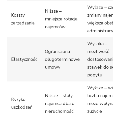
Wyższe – cz
Niższe –
Koszty
zmiany naje
mniejsza rotacja
zarządzania
większa obs
najemców
administracy
Wysoka –
Ograniczona –
możliwość
Elastyczność
długoterminowe
dostosowan
umowy
stawek do s
popytu
Wyższe – wi
Niższe – stały
liczba naje
Ryzyko
najemca dba o
może wpłyn
uszkodzeń
nieruchomość
zużycie