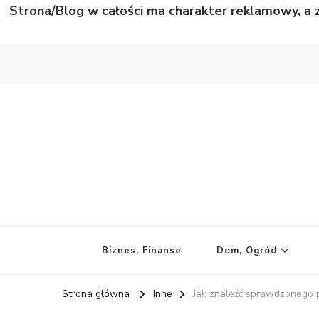
Strona/Blog w całości ma charakter reklamowy, a 
Wild Story
Bardzo niecodzienne historie
Biznes, Finanse
Dom, Ogród
Strona główna
Inne
Jak znaleźć sprawdzonego 