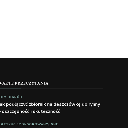
WARTE PRZECZYTANIA
DOM, OGRÓD
Jak podłączyć zbiornik na deszczówkę do rynny
– oszczędność i skuteczność
ARTYKUŁ SPONSOROWANY
INNE