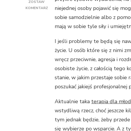
ZOSTAW
niejednej osoby pojawić się mog
KOMENTARZ
DO
sobie samodzielnie albo z pomoc
JAK
mają w sobie tyle siły i umiejętn
ZNALEŹĆ
SPRAWDZONEGO
PSYCHOLOGA
I jeśli problemy te będą się na
życie. U osób które się z nimi zm
wręcz przeciwnie, agresja i roz
osobiste życie, z całością tego k
stanie, w jakim przestaje sobie
poszukać jakiejś profesjonalnej
Aktualnie taka
terapia dla mło
wstydliwą rzecz, choć jeszcze k
tym jednak będzie, żeby przede
się wybierze po wsparcie. A z t