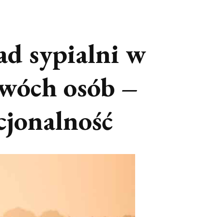
ad sypialni w
dwóch osób –
cjonalność