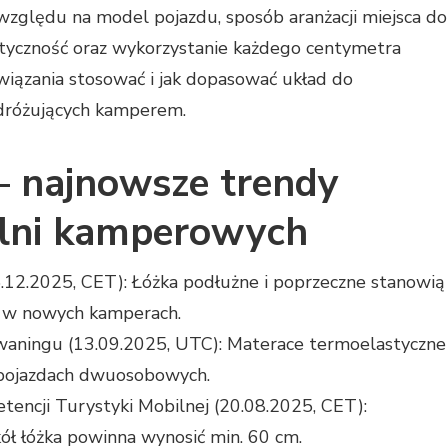
zględu na model pojazdu, sposób aranżacji miejsca do
tyczność oraz wykorzystanie każdego centymetra
ozwiązania stosować i jak dopasować układ do
dróżujących kamperem.
 – najnowsze trendy
alni kamperowych
5.12.2025, CET): Łóżka podłużne i poprzeczne stanowią
y w nowych kamperach.
waningu (13.09.2025, UTC): Materace termoelastyczne
 pojazdach dwuosobowych.
ncji Turystyki Mobilnej (20.08.2025, CET):
ł łóżka powinna wynosić min. 60 cm.