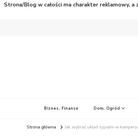
Strona/Blog w całości ma charakter reklamowy, a 
Wild Story
Bardzo niecodzienne historie
Biznes, Finanse
Dom, Ogród
Strona główna
Jak wybrać układ sypialni w kamperz