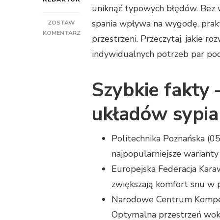
uniknąć typowych błędów. Bez w
spania wpływa na wygodę, prak
ZOSTAW
KOMENTARZ
przestrzeni. Przeczytaj, jakie r
DO
indywidualnych potrzeb par po
JAK
WYBRAĆ
UKŁAD
Szybkie fakty
SYPIALNI
W
KAMPERZE
układów sypi
DLA
DWÓCH
OSÓB
Politechnika Poznańska (0
–
najpopularniejsze wariant
KOMFORT
I
Europejska Federacja Kara
FUNKCJONALNOŚĆ
zwiększają komfort snu w
Narodowe Centrum Kompete
Optymalna przestrzeń wokó