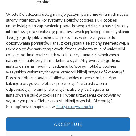
cookie
wizytówki nap
W celu świadczenia usług na najwyższym poziomie w ramach naszej
strony internetowej korzystamy z plików cookies. Pliki cookies
umożliwiają nam zapewnienie prawidłowego działania naszej strony
internetowej oraz realizację podstawowych jej funkcji, a po uzyskaniu
WARTE PRZECZYTANIA
Twojej zgody, pliki cookies są przez nas wykorzystywane do
dokonywania pomiarów i analiz korzystania ze strony internetowej, a
także do celów marketingowych. Strona wykorzystuje również pliki
DOM, OGRÓD
cookies podmiotów trzecich w celu korzystania z zewnętrznych
Jak podłączyć zbiornik na deszczówkę do rynny –
narzędzi analitycznych i marketingowych. Aby wyrazić zgodę na
oszczędność i skuteczność
instalowanie na Twoim urządzeniu końcowym plików cookies
wszystkich wskazanych wyżej kategorii kliknij przycisk "Akceptuję".
Poszczególne ustawienia plików cookies możesz zmieniać po
ARTYKUŁ SPONSOROWANY
INNE
kliknięciu przycisku „Zobacz preferencje”. Jeśli ustawienia
Jakie atrakcje można zobaczyć na Mazurach
odpowiadają Twoim preferencjom, aby wyrazić zgodę na
instalowanie plików cookies na Twoim urządzeniu końcowym w
wybranym przez Ciebie zakresie kliknij przycisk "Akceptuję".
BUDOWNICTWO, PRZEMYSŁ
Szczegółowe znajdziesz w
Polityce prywatności
.
Czemu lokata w panele solarne się opłaca?
AKCEPTUJĘ