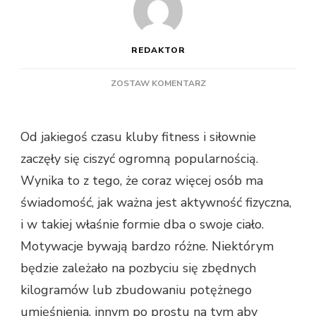
REDAKTOR
DO
ZOSTAW KOMENTARZ
JAK
POMAGA
W
Od jakiegoś czasu kluby fitness i siłownie
TRENINGU
zaczęły się ciszyć ogromną popularnością.
PERSONALNY
TRENER
Wynika to z tego, że coraz więcej osób ma
świadomość, jak ważna jest aktywność fizyczna,
i w takiej właśnie formie dba o swoje ciało.
Motywacje bywają bardzo różne. Niektórym
będzie zależało na pozbyciu się zbędnych
kilogramów lub zbudowaniu potężnego
umięśnienia, innym po prostu na tym aby