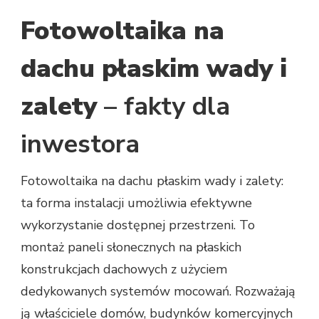
DACHU
Fotowoltaika na
PŁASKIM
WADY
I
dachu płaskim wady i
ZALETY
–
zalety
– fakty dla
FAKTY,
OPŁACALNOŚĆ
inwestora
Fotowoltaika na dachu płaskim wady i zalety:
ta forma instalacji umożliwia efektywne
wykorzystanie dostępnej przestrzeni. To
montaż paneli słonecznych na płaskich
konstrukcjach dachowych z użyciem
dedykowanych systemów mocowań. Rozważają
ją właściciele domów, budynków komercyjnych