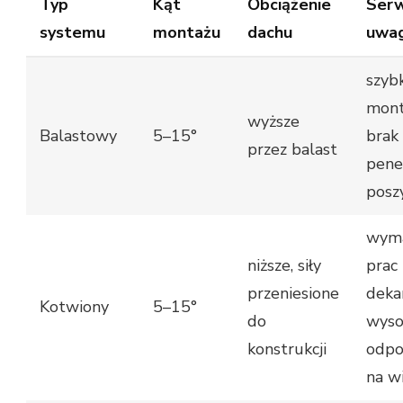
Typ
Kąt
Obciążenie
Serw
systemu
montażu
dachu
uwag
szybk
mont
wyższe
Balastowy
5–15°
brak
przez balast
penet
posz
wym
niższe, siły
prac
przeniesione
dekar
Kotwiony
5–15°
do
wyso
konstrukcji
odpo
na w