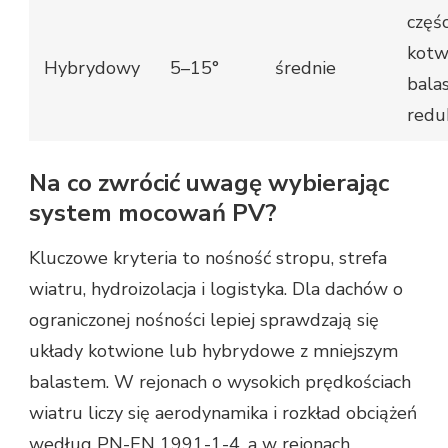
częś
kotw
Hybrydowy
5–15°
średnie
bala
redu
Na co zwrócić uwagę wybierając
system mocowań PV?
Kluczowe kryteria to nośność stropu, strefa
wiatru, hydroizolacja i logistyka. Dla dachów o
ograniczonej nośności lepiej sprawdzają się
układy kotwione lub hybrydowe z mniejszym
balastem. W rejonach o wysokich prędkościach
wiatru liczy się aerodynamika i rozkład obciążeń
według PN-EN 1991-1-4, a w rejonach