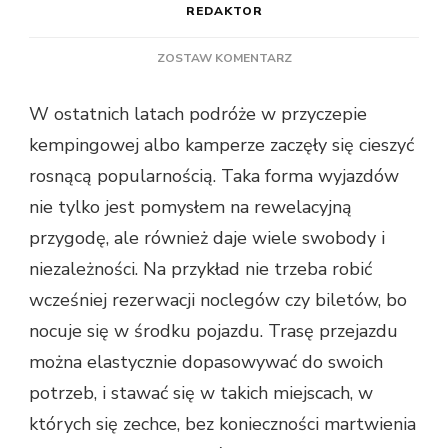
REDAKTOR
DO
ZOSTAW KOMENTARZ
AKCESORIA
KEMPINGOWE
W ostatnich latach podróże w przyczepie
–
kempingowej albo kamperze zaczęły się cieszyć
DLACZEGO
WARTO
rosnącą popularnością. Taka forma wyjazdów
JE
nie tylko jest pomysłem na rewelacyjną
MIEĆ
ZE
przygodę, ale również daje wiele swobody i
SOBĄ
niezależności. Na przykład nie trzeba robić
W
PODRÓŻY
wcześniej rezerwacji noclegów czy biletów, bo
nocuje się w środku pojazdu. Trasę przejazdu
można elastycznie dopasowywać do swoich
potrzeb, i stawać się w takich miejscach, w
których się zechce, bez konieczności martwienia