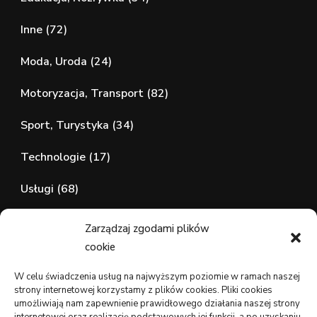
Inne
(72)
Moda, Uroda
(24)
Motoryzacja, Transport
(82)
Sport, Turystyka
(34)
Technologie
(17)
Usługi
(68)
Zdrowie, Medycyna
(107)
Zarządzaj zgodami plików
cookie
wizytówki nap
W celu świadczenia usług na najwyższym poziomie w ramach naszej
strony internetowej korzystamy z plików cookies. Pliki cookies
umożliwiają nam zapewnienie prawidłowego działania naszej strony