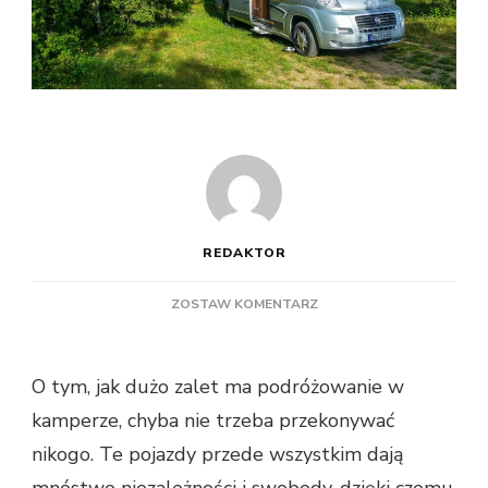
REDAKTOR
DO
ZOSTAW KOMENTARZ
WYNAJEM
KAMPERA
–
O tym, jak dużo zalet ma podróżowanie w
NA
kamperze, chyba nie trzeba przekonywać
CO
ZWRACAĆ
nikogo. Te pojazdy przede wszystkim dają
UWAGĘ
mnóstwo niezależności i swobody, dzięki czemu