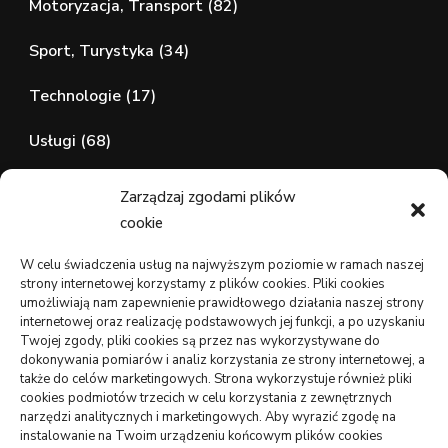
Motoryzacja, Transport
(82)
Sport, Turystyka
(34)
Technologie
(17)
Usługi
(68)
Zdrowie, Medycyna
(107)
Zarządzaj zgodami plików
cookie
wizytówki nap
W celu świadczenia usług na najwyższym poziomie w ramach naszej
strony internetowej korzystamy z plików cookies. Pliki cookies
umożliwiają nam zapewnienie prawidłowego działania naszej strony
internetowej oraz realizację podstawowych jej funkcji, a po uzyskaniu
WARTE PRZECZYTANIA
Twojej zgody, pliki cookies są przez nas wykorzystywane do
dokonywania pomiarów i analiz korzystania ze strony internetowej, a
także do celów marketingowych. Strona wykorzystuje również pliki
DOM, OGRÓD
cookies podmiotów trzecich w celu korzystania z zewnętrznych
Jak podłączyć zbiornik na deszczówkę do rynny –
narzędzi analitycznych i marketingowych. Aby wyrazić zgodę na
oszczędność i skuteczność
instalowanie na Twoim urządzeniu końcowym plików cookies