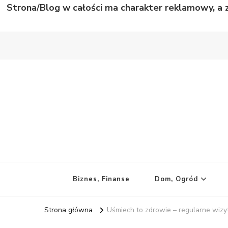
Strona/Blog w całości ma charakter reklamowy, a 
Wild Story
Bardzo niecodzienne historie
Biznes, Finanse
Dom, Ogród
Strona główna
Uśmiech to zdrowie – regularne wizy