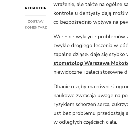
wrażenie, ale także na ogólne 
REDAKTOR
kontrole u dentysty dają możliw
co bezpośrednio wpływa na pewn
ZOSTAW
KOMENTARZ
DO
Wczesne wykrycie problemów z u
UŚMIECH
zwykle drogiego leczenia w póź
TO
ZDROWIE
zapalne dziąseł daje się szybko 
–
stomatolog Warszawa Moko
REGULARNE
WIZYTY
niewidoczne i zaleci stosowne d
U
STOMATOLOGA
Dbanie o zęby ma również ogro
ODMIENIAJĄ
ŻYCIE
naukowe zwracają uwagę na pow
ryzykiem schorzeń serca, cukrz
ust bez problemu przedostają 
w odległych częściach ciała.