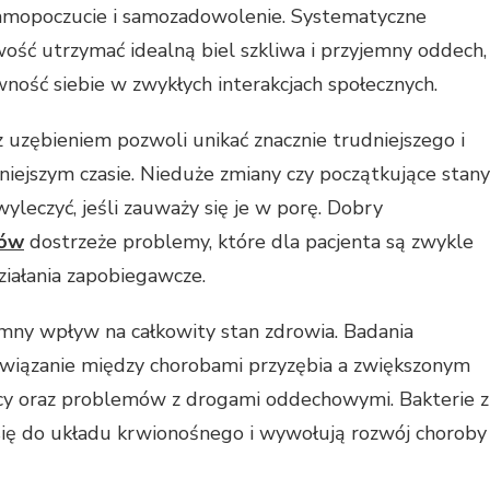
samopoczucie i samozadowolenie. Systematyczne
ość utrzymać idealną biel szkliwa i przyjemny oddech,
ość siebie w zwykłych interakcjach społecznych.
zębieniem pozwoli unikać znacznie trudniejszego i
niejszym czasie. Nieduże zmiany czy początkujące stany
wyleczyć, jeśli zauważy się je w porę. Dobry
tów
dostrzeże problemy, które dla pacjenta są zwykle
ziałania zapobiegawcze.
mny wpływ na całkowity stan zdrowia. Badania
iązanie między chorobami przyzębia a zwiększonym
ycy oraz problemów z drogami oddechowymi. Bakterie z
się do układu krwionośnego i wywołują rozwój choroby