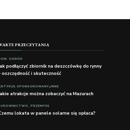
WARTE PRZECZYTANIA
DOM, OGRÓD
Jak podłączyć zbiornik na deszczówkę do rynny
– oszczędność i skuteczność
ARTYKUŁ SPONSOROWANY
INNE
Jakie atrakcje można zobaczyć na Mazurach
BUDOWNICTWO, PRZEMYSŁ
Czemu lokata w panele solarne się opłaca?