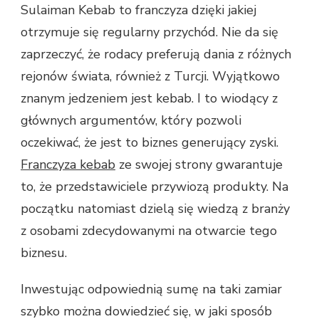
Sulaiman Kebab to franczyza dzięki jakiej
DZIĘKI
otrzymuje się regularny przychód. Nie da się
JAKIEJ
UZYSKUJE
zaprzeczyć, że rodacy preferują dania z różnych
SIĘ
rejonów świata, również z Turcji. Wyjątkowo
PEWNY
PRZYCHÓD
znanym jedzeniem jest kebab. I to wiodący z
głównych argumentów, który pozwoli
oczekiwać, że jest to biznes generujący zyski.
Franczyza kebab
ze swojej strony gwarantuje
to, że przedstawiciele przywiozą produkty. Na
początku natomiast dzielą się wiedzą z branży
z osobami zdecydowanymi na otwarcie tego
biznesu.
Inwestując odpowiednią sumę na taki zamiar
szybko można dowiedzieć się, w jaki sposób