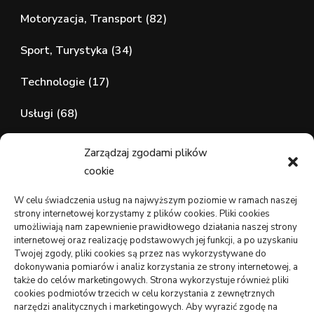
Motoryzacja, Transport
(82)
Sport, Turystyka
(34)
Technologie
(17)
Usługi
(68)
Zdrowie, Medycyna
(107)
Zarządzaj zgodami plików
cookie
wizytówki nap
W celu świadczenia usług na najwyższym poziomie w ramach naszej
strony internetowej korzystamy z plików cookies. Pliki cookies
umożliwiają nam zapewnienie prawidłowego działania naszej strony
internetowej oraz realizację podstawowych jej funkcji, a po uzyskaniu
WARTE PRZECZYTANIA
Twojej zgody, pliki cookies są przez nas wykorzystywane do
dokonywania pomiarów i analiz korzystania ze strony internetowej, a
także do celów marketingowych. Strona wykorzystuje również pliki
DOM, OGRÓD
cookies podmiotów trzecich w celu korzystania z zewnętrznych
Jak podłączyć zbiornik na deszczówkę do rynny –
narzędzi analitycznych i marketingowych. Aby wyrazić zgodę na