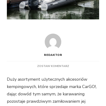
REDAKTOR
DO
ZOSTAW KOMENTARZ
POSIADAJĄCE
CERTYFIKAT
Duży asortyment użytecznych akcesoriów
AKCESORIA
kempingowych, które sprzedaje marka CarGO!,
KEMPINGOWE
dając dowód tym samym, że karawaning
pozostaje prawdziwym zamiłowaniem jej