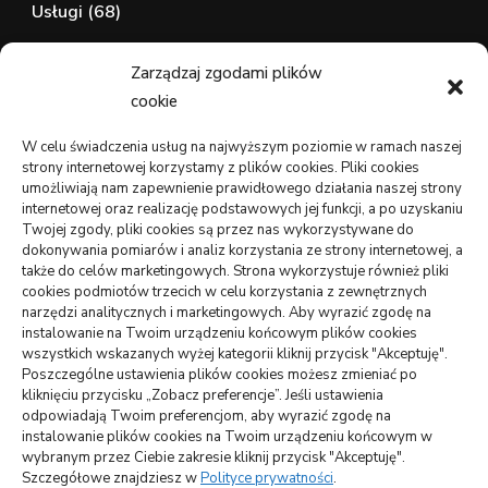
Usługi
(68)
Zdrowie, Medycyna
(107)
Zarządzaj zgodami plików
cookie
wizytówki nap
W celu świadczenia usług na najwyższym poziomie w ramach naszej
strony internetowej korzystamy z plików cookies. Pliki cookies
umożliwiają nam zapewnienie prawidłowego działania naszej strony
internetowej oraz realizację podstawowych jej funkcji, a po uzyskaniu
WARTE PRZECZYTANIA
Twojej zgody, pliki cookies są przez nas wykorzystywane do
dokonywania pomiarów i analiz korzystania ze strony internetowej, a
także do celów marketingowych. Strona wykorzystuje również pliki
DOM, OGRÓD
cookies podmiotów trzecich w celu korzystania z zewnętrznych
Jak podłączyć zbiornik na deszczówkę do rynny –
narzędzi analitycznych i marketingowych. Aby wyrazić zgodę na
oszczędność i skuteczność
instalowanie na Twoim urządzeniu końcowym plików cookies
wszystkich wskazanych wyżej kategorii kliknij przycisk "Akceptuję".
Poszczególne ustawienia plików cookies możesz zmieniać po
ARTYKUŁ SPONSOROWANY
INNE
kliknięciu przycisku „Zobacz preferencje”. Jeśli ustawienia
Jakie atrakcje można zobaczyć na Mazurach
odpowiadają Twoim preferencjom, aby wyrazić zgodę na
instalowanie plików cookies na Twoim urządzeniu końcowym w
BUDOWNICTWO, PRZEMYSŁ
wybranym przez Ciebie zakresie kliknij przycisk "Akceptuję".
Szczegółowe znajdziesz w
Polityce prywatności
.
Czemu lokata w panele solarne się opłaca?