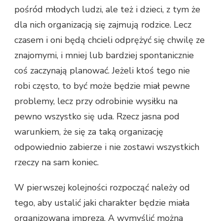
pośród młodych ludzi, ale też i dzieci, z tym że
PRZY
ORGANIZACJI
dla nich organizacją się zajmują rodzice. Lecz
PRZYJĘCIA
czasem i oni będą chcieli odprężyć się chwilę ze
DOMOWEGO
znajomymi, i mniej lub bardziej spontanicznie
coś zaczynają planować. Jeżeli ktoś tego nie
robi często, to być może będzie miał pewne
problemy, lecz przy odrobinie wysiłku na
pewno wszystko się uda. Rzecz jasna pod
warunkiem, że się za taką organizację
odpowiednio zabierze i nie zostawi wszystkich
rzeczy na sam koniec.
W pierwszej kolejności rozpocząć należy od
tego, aby ustalić jaki charakter będzie miała
organizowana impreza. A wymyślić można