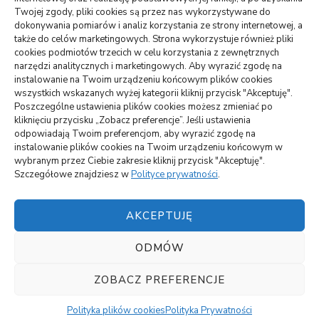
WARTE PRZECZYTANIA
Twojej zgody, pliki cookies są przez nas wykorzystywane do
dokonywania pomiarów i analiz korzystania ze strony internetowej, a
także do celów marketingowych. Strona wykorzystuje również pliki
DOM, OGRÓD
cookies podmiotów trzecich w celu korzystania z zewnętrznych
Jak podłączyć zbiornik na deszczówkę do rynny –
narzędzi analitycznych i marketingowych. Aby wyrazić zgodę na
oszczędność i skuteczność
instalowanie na Twoim urządzeniu końcowym plików cookies
wszystkich wskazanych wyżej kategorii kliknij przycisk "Akceptuję".
Poszczególne ustawienia plików cookies możesz zmieniać po
ARTYKUŁ SPONSOROWANY
INNE
kliknięciu przycisku „Zobacz preferencje”. Jeśli ustawienia
Jakie atrakcje można zobaczyć na Mazurach
odpowiadają Twoim preferencjom, aby wyrazić zgodę na
instalowanie plików cookies na Twoim urządzeniu końcowym w
wybranym przez Ciebie zakresie kliknij przycisk "Akceptuję".
BUDOWNICTWO, PRZEMYSŁ
Szczegółowe znajdziesz w
Polityce prywatności
.
Czemu lokata w panele solarne się opłaca?
AKCEPTUJĘ
ODMÓW
Polityka plików cookies (EU)
||
Vilva | Stworzony przez
Blossom Themes
.Silnik:
WordPress
Polityka
ZOBACZ PREFERENCJE
Prywatności
Polityka plików cookies
Polityka Prywatności