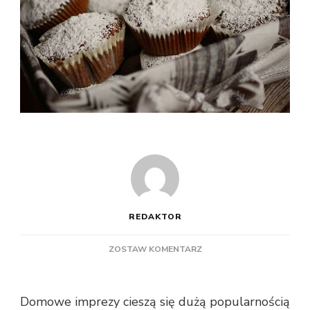
REDAKTOR
DO
ZOSTAW KOMENTARZ
O
CZYM
WARTO
Domowe imprezy cieszą się dużą popularnością
PAMIĘTAĆ