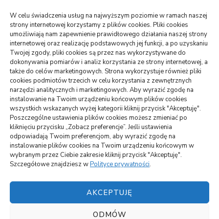
wizytówki nap
W celu świadczenia usług na najwyższym poziomie w ramach naszej
strony internetowej korzystamy z plików cookies. Pliki cookies
umożliwiają nam zapewnienie prawidłowego działania naszej strony
internetowej oraz realizację podstawowych jej funkcji, a po uzyskaniu
WARTE PRZECZYTANIA
Twojej zgody, pliki cookies są przez nas wykorzystywane do
dokonywania pomiarów i analiz korzystania ze strony internetowej, a
także do celów marketingowych. Strona wykorzystuje również pliki
DOM, OGRÓD
cookies podmiotów trzecich w celu korzystania z zewnętrznych
Jak podłączyć zbiornik na deszczówkę do rynny –
narzędzi analitycznych i marketingowych. Aby wyrazić zgodę na
oszczędność i skuteczność
instalowanie na Twoim urządzeniu końcowym plików cookies
wszystkich wskazanych wyżej kategorii kliknij przycisk "Akceptuję".
Poszczególne ustawienia plików cookies możesz zmieniać po
ARTYKUŁ SPONSOROWANY
INNE
kliknięciu przycisku „Zobacz preferencje”. Jeśli ustawienia
Jakie atrakcje można zobaczyć na Mazurach
odpowiadają Twoim preferencjom, aby wyrazić zgodę na
instalowanie plików cookies na Twoim urządzeniu końcowym w
wybranym przez Ciebie zakresie kliknij przycisk "Akceptuję".
BUDOWNICTWO, PRZEMYSŁ
Szczegółowe znajdziesz w
Polityce prywatności
.
Czemu lokata w panele solarne się opłaca?
AKCEPTUJĘ
ODMÓW