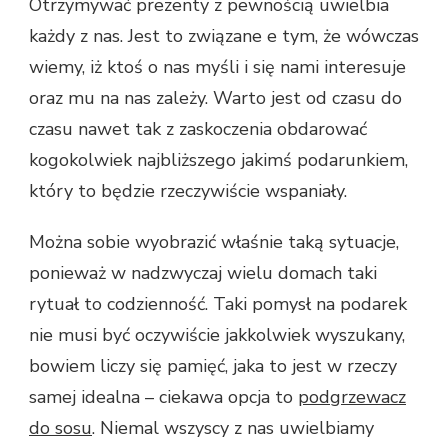
Otrzymywać prezenty z pewnością uwielbia
AMATORA
każdy z nas. Jest to związane e tym, że wówczas
KINA
WYSELEKCJONOWAĆ?
wiemy, iż ktoś o nas myśli i się nami interesuje
oraz mu na nas zależy. Warto jest od czasu do
czasu nawet tak z zaskoczenia obdarować
kogokolwiek najbliższego jakimś podarunkiem,
który to będzie rzeczywiście wspaniały.
Można sobie wyobrazić właśnie taką sytuacje,
ponieważ w nadzwyczaj wielu domach taki
rytuał to codzienność. Taki pomysł na podarek
nie musi być oczywiście jakkolwiek wyszukany,
bowiem liczy się pamięć, jaka to jest w rzeczy
samej idealna – ciekawa opcja to
podgrzewacz
do sosu
. Niemal wszyscy z nas uwielbiamy