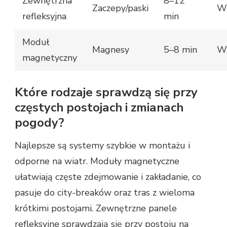
Zewnętrzna
8–12
Zaczepy/paski
Wy
refleksyjna
min
Moduł
Magnesy
5–8 min
W
magnetyczny
Które rodzaje sprawdzą się przy
częstych postojach i zmianach
pogody?
Najlepsze są systemy szybkie w montażu i
odporne na wiatr. Moduły magnetyczne
ułatwiają częste zdejmowanie i zakładanie, co
pasuje do city-breaków oraz tras z wieloma
krótkimi postojami. Zewnętrzne panele
refleksyjne sprawdzają się przy postoju na