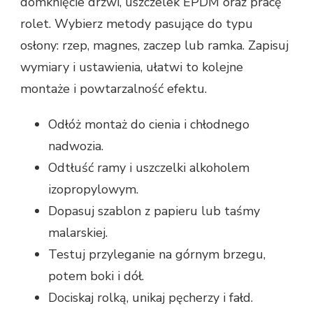
domknięcie drzwi, uszczelek EPDM oraz pracę
rolet. Wybierz metody pasujące do typu
osłony: rzep, magnes, zaczep lub ramka. Zapisuj
wymiary i ustawienia, ułatwi to kolejne
montaże i powtarzalność efektu.
Odłóż montaż do cienia i chłodnego
nadwozia.
Odtłuść ramy i uszczelki alkoholem
izopropylowym.
Dopasuj szablon z papieru lub taśmy
malarskiej.
Testuj przyleganie na górnym brzegu,
potem boki i dół.
Dociskaj rolką, unikaj pęcherzy i fałd.