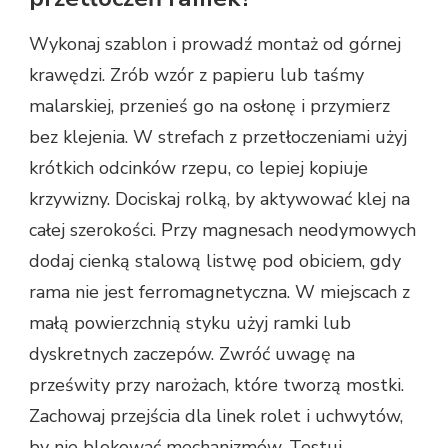
Wykonaj szablon i prowadź montaż od górnej
krawędzi. Zrób wzór z papieru lub taśmy
malarskiej, przenieś go na osłonę i przymierz
bez klejenia. W strefach z przetłoczeniami użyj
krótkich odcinków rzepu, co lepiej kopiuje
krzywizny. Dociskaj rolką, by aktywować klej na
całej szerokości. Przy magnesach neodymowych
dodaj cienką stalową listwę pod obiciem, gdy
rama nie jest ferromagnetyczna. W miejscach z
małą powierzchnią styku użyj ramki lub
dyskretnych zaczepów. Zwróć uwagę na
prześwity przy narożach, które tworzą mostki.
Zachowaj przejścia dla linek rolet i uchwytów,
by nie blokować mechanizmów. Testuj