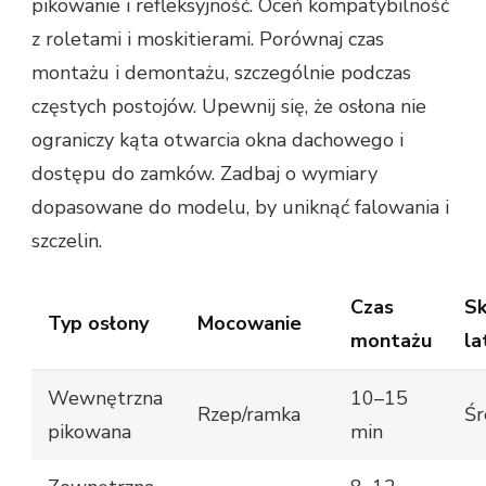
pikowanie i refleksyjność. Oceń kompatybilność
z roletami i moskitierami. Porównaj czas
montażu i demontażu, szczególnie podczas
częstych postojów. Upewnij się, że osłona nie
ograniczy kąta otwarcia okna dachowego i
dostępu do zamków. Zadbaj o wymiary
dopasowane do modelu, by uniknąć falowania i
szczelin.
Czas
Sk
Typ osłony
Mocowanie
montażu
la
Wewnętrzna
10–15
Rzep/ramka
Śr
pikowana
min