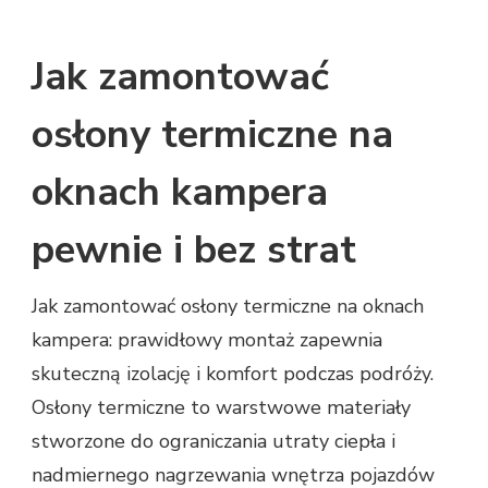
ZAMONTOWAĆ
OSŁONY
Jak zamontować
TERMICZNE
NA
OKNACH
osłony termiczne na
KAMPERA
–
oknach kampera
SPRAWDZONE
METODY
pewnie i bez strat
Jak zamontować osłony termiczne na oknach
kampera: prawidłowy montaż zapewnia
skuteczną izolację i komfort podczas podróży.
Osłony termiczne to warstwowe materiały
stworzone do ograniczania utraty ciepła i
nadmiernego nagrzewania wnętrza pojazdów