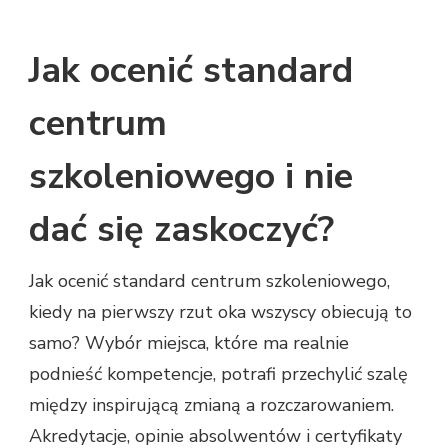
OCENIĆ
STANDARD
Jak ocenić standard
CENTRUM
SZKOLENIOWEGO?
ZŁAP
centrum
BŁĄD,
ZYSKAJ
szkoleniowego i nie
PRZEWAGĘ!
dać się zaskoczyć?
Jak ocenić standard centrum szkoleniowego,
kiedy na pierwszy rzut oka wszyscy obiecują to
samo? Wybór miejsca, które ma realnie
podnieść kompetencje, potrafi przechylić szalę
między inspirującą zmianą a rozczarowaniem.
Akredytacje, opinie absolwentów i certyfikaty