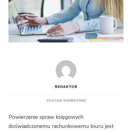
REDAKTOR
DO
ZOSTAW KOMENTARZ
DLACZEGO
WARTO
Powierzenie spraw księgowych
ZLECIĆ
doświadczonemu rachunkowemu biuru jest
KSIĘGOWE
SPRAWY