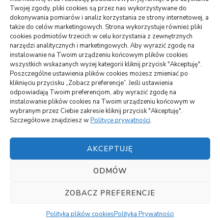
WARTE PRZECZYTANIA
Twojej zgody, pliki cookies są przez nas wykorzystywane do
dokonywania pomiarów i analiz korzystania ze strony internetowej, a
także do celów marketingowych. Strona wykorzystuje również pliki
DOM, OGRÓD
cookies podmiotów trzecich w celu korzystania z zewnętrznych
Jak podłączyć zbiornik na deszczówkę do rynny –
narzędzi analitycznych i marketingowych. Aby wyrazić zgodę na
oszczędność i skuteczność
instalowanie na Twoim urządzeniu końcowym plików cookies
wszystkich wskazanych wyżej kategorii kliknij przycisk "Akceptuję".
Poszczególne ustawienia plików cookies możesz zmieniać po
ARTYKUŁ SPONSOROWANY
INNE
kliknięciu przycisku „Zobacz preferencje”. Jeśli ustawienia
Jakie atrakcje można zobaczyć na Mazurach
odpowiadają Twoim preferencjom, aby wyrazić zgodę na
instalowanie plików cookies na Twoim urządzeniu końcowym w
BUDOWNICTWO, PRZEMYSŁ
wybranym przez Ciebie zakresie kliknij przycisk "Akceptuję".
Szczegółowe znajdziesz w
Polityce prywatności
.
Czemu lokata w panele solarne się opłaca?
AKCEPTUJĘ
ODMÓW
Polityka plików cookies (EU)
||
Vilva | Stworzony przez
Blossom Themes
.Silnik:
WordPress
Polityka
ZOBACZ PREFERENCJE
Prywatności
Polityka plików cookies
Polityka Prywatności