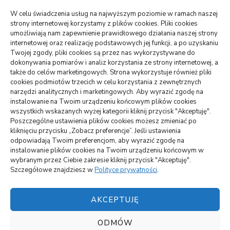
wizytówki nap
W celu świadczenia usług na najwyższym poziomie w ramach naszej
strony internetowej korzystamy z plików cookies. Pliki cookies
umożliwiają nam zapewnienie prawidłowego działania naszej strony
internetowej oraz realizację podstawowych jej funkcji, a po uzyskaniu
WARTE PRZECZYTANIA
Twojej zgody, pliki cookies są przez nas wykorzystywane do
dokonywania pomiarów i analiz korzystania ze strony internetowej, a
także do celów marketingowych. Strona wykorzystuje również pliki
DOM, OGRÓD
cookies podmiotów trzecich w celu korzystania z zewnętrznych
Jak podłączyć zbiornik na deszczówkę do rynny –
narzędzi analitycznych i marketingowych. Aby wyrazić zgodę na
oszczędność i skuteczność
instalowanie na Twoim urządzeniu końcowym plików cookies
wszystkich wskazanych wyżej kategorii kliknij przycisk "Akceptuję".
Poszczególne ustawienia plików cookies możesz zmieniać po
ARTYKUŁ SPONSOROWANY
INNE
kliknięciu przycisku „Zobacz preferencje”. Jeśli ustawienia
Jakie atrakcje można zobaczyć na Mazurach
odpowiadają Twoim preferencjom, aby wyrazić zgodę na
instalowanie plików cookies na Twoim urządzeniu końcowym w
wybranym przez Ciebie zakresie kliknij przycisk "Akceptuję".
BUDOWNICTWO, PRZEMYSŁ
Szczegółowe znajdziesz w
Polityce prywatności
.
Czemu lokata w panele solarne się opłaca?
AKCEPTUJĘ
ODMÓW
Polityka plików cookies (EU)
||
Vilva | Stworzony przez