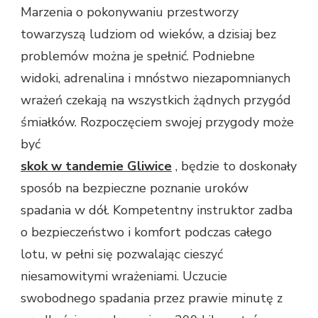
WARTO
Marzenia o pokonywaniu przestworzy
ZAMÓWIĆ
towarzyszą ludziom od wieków, a dzisiaj bez
SKOK
ZE
problemów można je spełnić. Podniebne
SPADOCHRONEM
widoki, adrenalina i mnóstwo niezapomnianych
W
TANDEMIE
wrażeń czekają na wszystkich żądnych przygód
śmiałków. Rozpoczęciem swojej przygody może
być
skok w tandemie Gliwice
, będzie to doskonały
sposób na bezpieczne poznanie uroków
spadania w dół. Kompetentny instruktor zadba
o bezpieczeństwo i komfort podczas całego
lotu, w pełni się pozwalając cieszyć
niesamowitymi wrażeniami. Uczucie
swobodnego spadania przez prawie minutę z