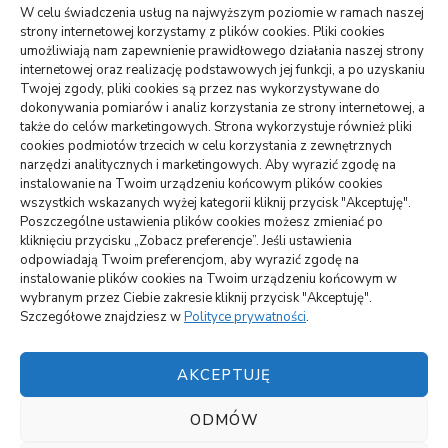
wizytówki nap
W celu świadczenia usług na najwyższym poziomie w ramach naszej
strony internetowej korzystamy z plików cookies. Pliki cookies
umożliwiają nam zapewnienie prawidłowego działania naszej strony
internetowej oraz realizację podstawowych jej funkcji, a po uzyskaniu
WARTE PRZECZYTANIA
Twojej zgody, pliki cookies są przez nas wykorzystywane do
dokonywania pomiarów i analiz korzystania ze strony internetowej, a
także do celów marketingowych. Strona wykorzystuje również pliki
DOM, OGRÓD
cookies podmiotów trzecich w celu korzystania z zewnętrznych
Jak podłączyć zbiornik na deszczówkę do rynny –
narzędzi analitycznych i marketingowych. Aby wyrazić zgodę na
oszczędność i skuteczność
instalowanie na Twoim urządzeniu końcowym plików cookies
wszystkich wskazanych wyżej kategorii kliknij przycisk "Akceptuję".
Poszczególne ustawienia plików cookies możesz zmieniać po
ARTYKUŁ SPONSOROWANY
INNE
kliknięciu przycisku „Zobacz preferencje”. Jeśli ustawienia
Jakie atrakcje można zobaczyć na Mazurach
odpowiadają Twoim preferencjom, aby wyrazić zgodę na
instalowanie plików cookies na Twoim urządzeniu końcowym w
BUDOWNICTWO, PRZEMYSŁ
wybranym przez Ciebie zakresie kliknij przycisk "Akceptuję".
Szczegółowe znajdziesz w
Polityce prywatności
.
Czemu lokata w panele solarne się opłaca?
AKCEPTUJĘ
ODMÓW
Polityka plików cookies (EU)
||
Vilva | Stworzony przez