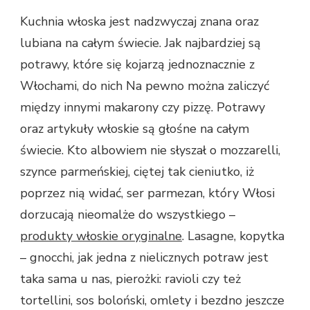
PRAWDZIWE
Kuchnia włoska jest nadzwyczaj znana oraz
–
lubiana na całym świecie. Jak najbardziej są
CZYM
CHARAKTERYZUJE
potrawy, które się kojarzą jednoznacznie z
SIĘ
Włochami, do nich Na pewno można zaliczyć
WŁOSKA
KUCHNIA?
między innymi makarony czy pizzę. Potrawy
oraz artykuły włoskie są głośne na całym
świecie. Kto albowiem nie słyszał o mozzarelli,
szynce parmeńskiej, ciętej tak cieniutko, iż
poprzez nią widać, ser parmezan, który Włosi
dorzucają nieomalże do wszystkiego –
produkty włoskie oryginalne
. Lasagne, kopytka
– gnocchi, jak jedna z nielicznych potraw jest
taka sama u nas, pierożki: ravioli czy też
tortellini, sos boloński, omlety i bezdno jeszcze