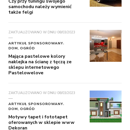
Czy przy tuningu swojego
samochodu należy wymienić
także felgi
ZAKTUALIZOWANO W DNIU
08/03/2023
ARTYKUŁ SPONSOROWANY
DOM, OGRÓD
Mająca pastelowe kolory
naklejka na ścianę z tęczą ze
sklepu internetowego
Pastelowelove
ZAKTUALIZOWANO W DNIU
08/03/2023
ARTYKUŁ SPONSOROWANY
DOM, OGRÓD
Motywy tapet i fototapet
oferowanych w sklepie www
Dekoran